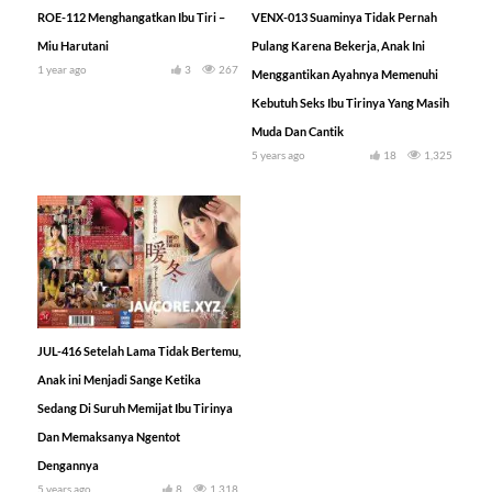
ROE-112 Menghangatkan Ibu Tiri –
VENX-013 Suaminya Tidak Pernah
Miu Harutani
Pulang Karena Bekerja, Anak Ini
1 year ago
3
267
Menggantikan Ayahnya Memenuhi
Kebutuh Seks Ibu Tirinya Yang Masih
Muda Dan Cantik
5 years ago
18
1,325
JUL-416 Setelah Lama Tidak Bertemu,
Anak ini Menjadi Sange Ketika
Sedang Di Suruh Memijat Ibu Tirinya
Dan Memaksanya Ngentot
Dengannya
5 years ago
8
1,318