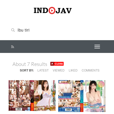
About 7 Results
SORT BY:
LATEST
VIEWED
LIKED
COMMENTS