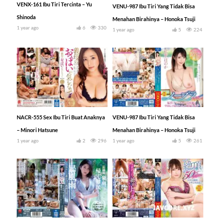
VENX-161 Ibu Tiri Tercinta – Yu
VENU-987 Ibu Tiri Yang Tidak Bisa
Shinoda
Menahan Birahinya – Honoka Tsuji
1 year ago
6
330
1 year ago
5
224
NACR-555 Sex Ibu Tiri Buat Anaknya
VENU-987 Ibu Tiri Yang Tidak Bisa
– Minori Hatsune
Menahan Birahinya – Honoka Tsuji
1 year ago
2
296
1 year ago
5
261