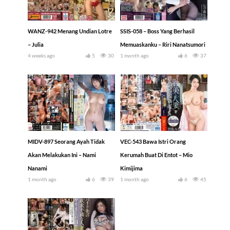
WANZ-942 Menang Undian Lotre
SSIS-058 – Boss Yang Berhasil
– Julia
Memuaskanku – Riri Nanatsumori
4 weeks ago
5
30
1 month ago
6
37
MIDV-897 Seorang Ayah Tidak
VEC-543 Bawa Istri Orang
Akan Melakukan Ini – Nami
Kerumah Buat Di Entot – Mio
Nanami
Kimijima
1 month ago
6
39
1 month ago
6
45