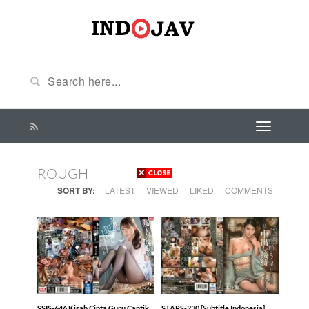
ROUGH
SORT BY:
LATEST
VIEWED
LIKED
COMMENTS
SSIS-646 Kisah Cinta Guru Cantik
STARS-230 [Subtitle Indonesia]