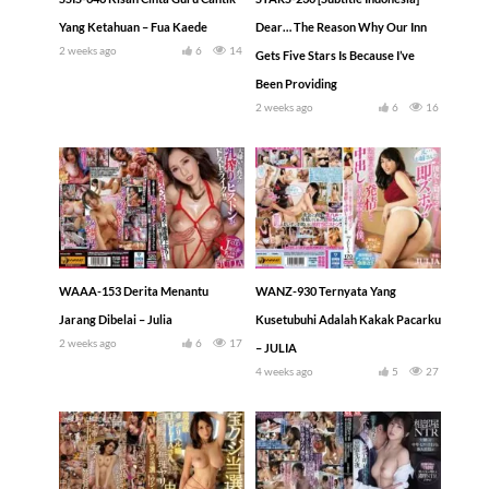
Yang Ketahuan – Fua Kaede
Dear… The Reason Why Our Inn
2 weeks ago
6
14
Gets Five Stars Is Because I’ve
Been Providing
2 weeks ago
6
16
WAAA-153 Derita Menantu
WANZ-930 Ternyata Yang
Jarang Dibelai – Julia
Kusetubuhi Adalah Kakak Pacarku
2 weeks ago
6
17
– JULIA
4 weeks ago
5
27