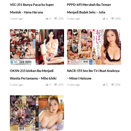
VEC-351 Ibunya Pacarku Super
PPPD-695 Merubah Ibu Teman
Montok – Hana Haruna
Menjadi Budak Seks – Julia
1 year ago
4
250
1 year ago
4
290
OKSN-215 Izinkan Ibu Menjadi
NACR-555 Sex Ibu Tiri Buat Anaknya
Wanita Pertamamu – Miho Ichiki
– Minori Hatsune
1 year ago
5
259
1 year ago
2
296