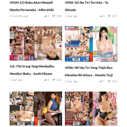
OKSN-215 Ibuku Akan Menjadi
VENX-161 Ibu Tiri Tercinta – Yu
Wanita Pertamaku – Miho Ichiki
Shinoda
12 months ago
5
298
1 year ago
6
329
JUL-756 Orang Yang Membuliku
VENU-987 Ibu Tiri Yang Tidak Bisa
Meniduri Ibuku – Asahi Mizuno
Menahan Birahinya – Honoka Tsuji
1 year ago
3
262
1 year ago
5
224