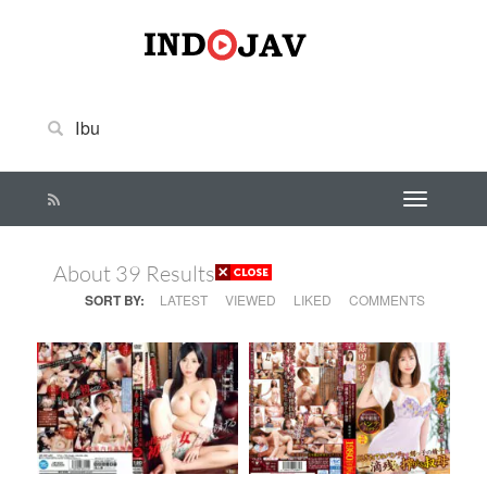
About 39 Results
SORT BY:
LATEST
VIEWED
LIKED
COMMENTS