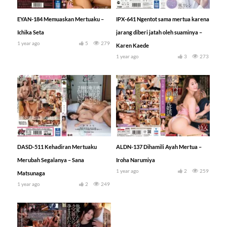
EYAN-184 Memuaskan Mertuaku –
IPX-641 Ngentot sama mertua karena
Ichika Seta
jarang diberi jatah oleh suaminya –
1 year ago
5
279
Karen Kaede
1 year ago
3
273
DASD-511 Kehadiran Mertuaku
ALDN-137 Dihamili Ayah Mertua –
Merubah Segalanya – Sana
Iroha Narumiya
1 year ago
2
259
Matsunaga
1 year ago
2
249