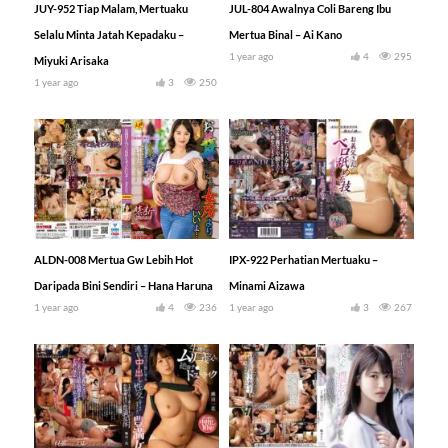
JUY-952 Tiap Malam, Mertuaku
JUL-804 Awalnya Coli Bareng Ibu
Selalu Minta Jatah Kepadaku –
Mertua Binal – Ai Kano
1 year ago
4
295
Miyuki Arisaka
1 year ago
3
250
ALDN-008 Mertua Gw Lebih Hot
IPX-922 Perhatian Mertuaku –
Daripada Bini Sendiri – Hana Haruna
Minami Aizawa
1 year ago
4
236
1 year ago
3
267