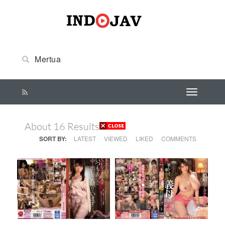
About 16 Results
SORT BY:
LATEST
VIEWED
LIKED
COMMENTS