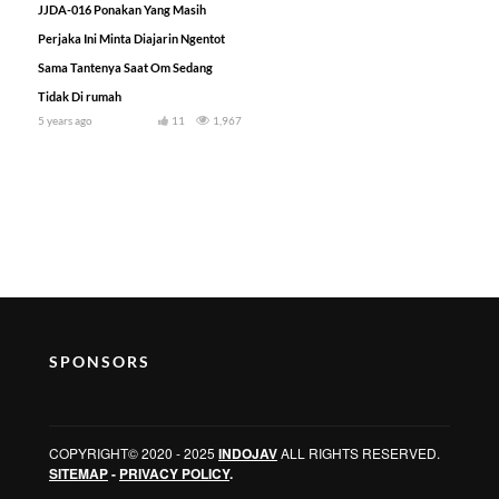
JJDA-016 Ponakan Yang Masih
Perjaka Ini Minta Diajarin Ngentot
Sama Tantenya Saat Om Sedang
Tidak Di rumah
5 years ago
11
1,967
SPONSORS
COPYRIGHT© 2020 - 2025
INDOJAV
ALL RIGHTS RESERVED.
SITEMAP
-
PRIVACY POLICY
.